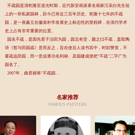
不疏园是清乾隆至道光时期，近代新安画派著名画家汪采白先生祖
上的一所私家园林，距今已有近三百年历史。乾隆十七年的不疏
园，是一座矗立在徽派朴学发展史上标志性的里程碑，在清代学术
史上占有非常重要的位置。
园名不疏，是因先君子治田为园，园北有堂，颜之曰不疏，盖取陶
诗《暂与田园疏》意而反之，旨在使后人读书其中，时刻警觉，不
要疏远田园，而一意追逐功名利禄。及园建成便把“不疏”二字广为
园名了。
2007年，曲君丽将“不疏园...
名家推荐
FAMOUS PAINTERS