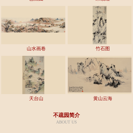
藏
定
推
疏
不
荐
园
疏
联
大
园
系
山水画卷
竹石图
讲
新
我
堂
闻
们
天台山
黄山云海
不疏园简介
ABOUT US