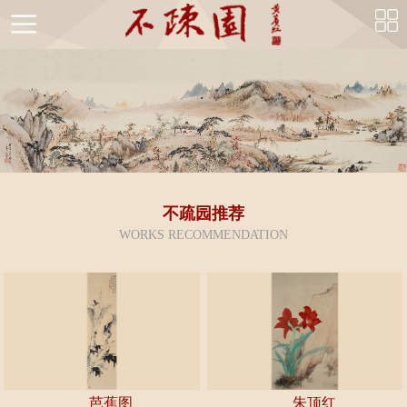
首
页
不
疏
不
园
疏
国
不疏园推荐
简
园
画
WORKS RECOMMENDATION
书
介
风
精
法
不
采
品
精
疏
书
品
园
画
名
馆
鉴
家
芭蕉图
朱顶红
不