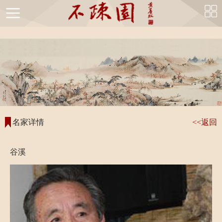
string(47) "https://bushuyuan.com/mingjia_detail.php?id=320"
首
页
不
疏
不
园
疏
国
名家详情
<<返回
简
园
画
书
介
风
精
法
谷溪
不
采
品
精
疏
书
品
园
画
名
馆
鉴
家
不