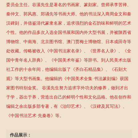
委员会主任。谷溪先生是著名的书画家、篆刻家。曾师承李苦禅、
秦仲文、郭风惠、郑诵先等书画大师。他的书法深入商周金文和秦
汉碑刻，并借鉴清代篆隶名家，追求强烈的金石韵味和鲜明的艺术
个性。他的作品多次入选全国书展和国内外大型书展，并被陕西省
博物馆、中南海、北京图书馆、澳门贾梅士博物馆、日本成田寺等
处收藏。传略被收入《中国书法家名录》、《世界名人录》、《全
国中青年名人辞典》、《中国美术年鉴》等辞书。到人民美术出版
社工作的十余年间，他编辑出版了《齐白石精品集》、《石刻大
观》等大型书画集。他编辑的《中国美术全集·书法篆刻编》获国
家图书特别金奖。 谷溪先生努力追求字外功夫的修养，做到才出
于学，器出于养，营造出自己的鲜明个性和文化品格。他在创作和
编辑之余出版多部专著，有《治印艺术》、《汉碑及其写法》、
《中国书法艺术·先秦卷》等。
作品展示：