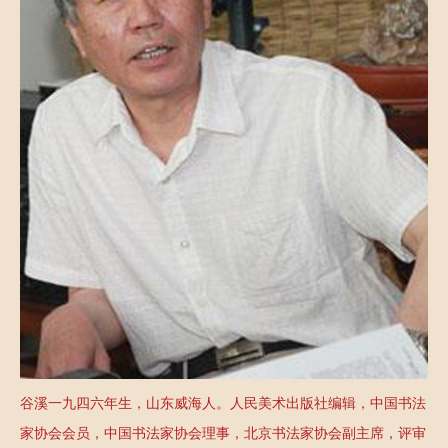
藏
定
推
疏
不
荐
园
疏
联
大
园
系
讲
新
我
堂
闻
们
谷溪一九四六年生，山东威海人。人民美术出版社编辑，中国书法
家协会会员，中国书法家协会理事，北京书法家协会副主席，评审