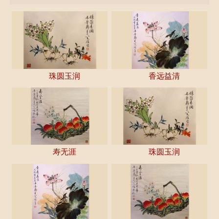
珠圆玉润
香远益清
寿无涯
珠圆玉润