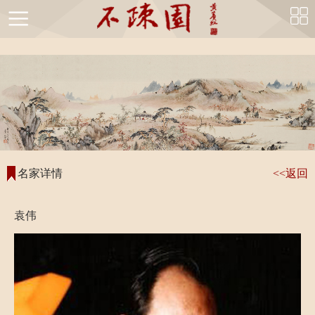
string(47) "https://bushuyuan.com/mingjia_detail.php?id=369"
首
页
不
疏
不
园
疏
国
名家详情
<<返回
简
园
画
书
介
风
精
法
袁伟
不
采
品
精
疏
书
品
园
画
名
馆
鉴
家
不