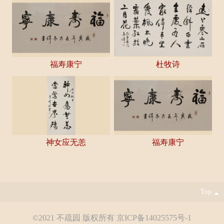
福寿康宁
杜牧诗
神女应无恙
福寿康宁
Top
©2021 不疏园 版权所有 京ICP备14025575号-1