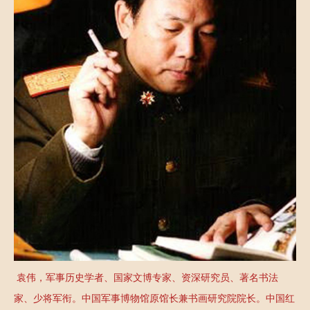
藏
定
推
疏
不
荐
园
疏
联
大
园
系
讲
新
我
堂
闻
们
袁伟，军事历史学者、国家文博专家、资深研究员、著名书法
家、少将军衔。中国军事博物馆原馆长兼书画研究院院长。中国红