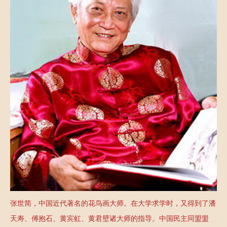
藏
定
推
疏
不
荐
园
疏
联
大
园
系
讲
新
我
堂
闻
们
张世简，中国近代著名的花鸟画大师。在大学求学时，又得到了潘
天寿、傅抱石、黄宾虹、黄君壁诸大师的指导。中国民主同盟盟