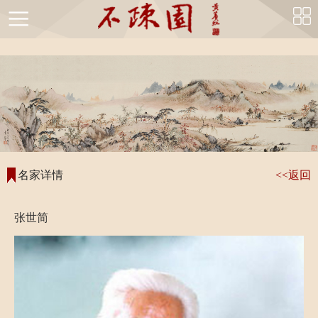
string(47) "https://bushuyuan.com/mingjia_detail.php?id=377"
首
页
不
疏
不
园
疏
国
名家详情
<<返回
简
园
画
书
介
风
精
法
张世简
不
采
品
精
疏
书
品
园
画
名
馆
鉴
家
不