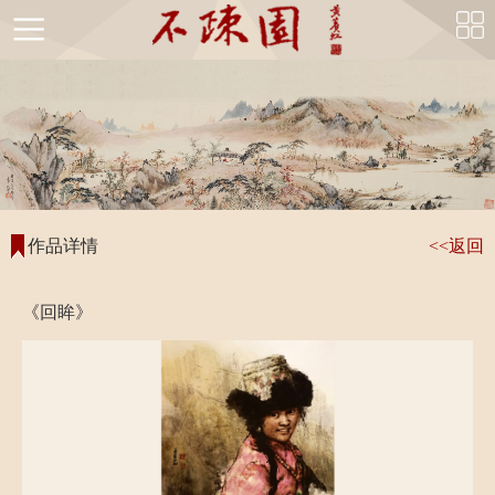
首
页
不
疏
不
园
疏
国
作品详情
<<返回
简
园
画
书
《回眸》
介
风
精
法
不
采
品
精
疏
书
品
园
画
名
馆
鉴
家
不