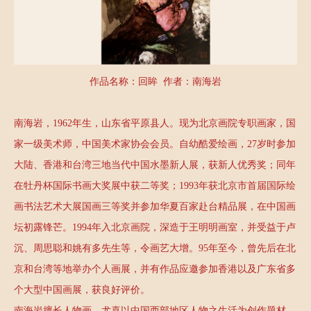
藏
定
推
疏
不
荐
园
疏
联
作品名称：回眸 作者：南海岩
大
园
系
讲
新
我
南海岩，1962年生，山东省平原县人。现为北京画院专职画家，国
堂
家一级美术师，中国美术家协会会员。自幼酷爱绘画，27岁时参加
闻
们
大陆、香港和台湾三地当代中国水墨新人展，获新人优秀奖；同年
在牡丹杯国际书画大奖展中获二等奖；1993年获北京市首届国际绘
画书法艺术大展国画三等奖并参加华夏百家赴台精品展，在中国画
坛初露锋芒。1994年入北京画院，深造于王明明画室，并受益于卢
沉、周思聪和姚有多先生等，令画艺大增。95年至今，曾先后在北
京和台湾等地举办个人画展，并有作品应邀参加香港以及广东省多
个大型中国画展，获良好评价。
南海岩擅长人物画，尤喜以中国西部地区人物之生活为创作题材，