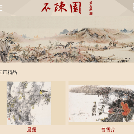
首
页
不
疏
不
园
疏
国
国画精品
简
园
画
书
介
风
精
法
不
采
品
精
疏
书
品
园
画
名
馆
晨露
曹雪芹
鉴
家
不