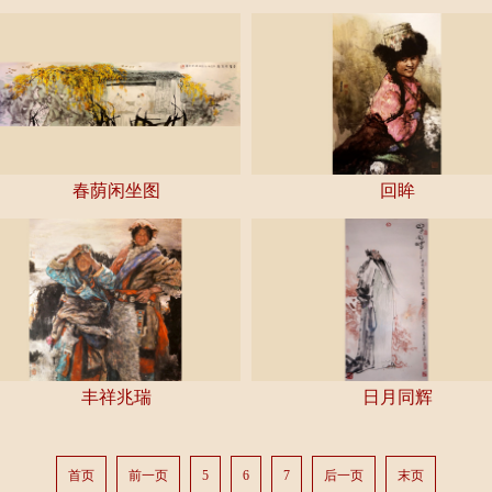
藏
定
推
疏
不
荐
园
疏
联
大
园
系
讲
新
我
春荫闲坐图
回眸
堂
闻
们
丰祥兆瑞
日月同辉
首页
前一页
5
6
7
后一页
末页